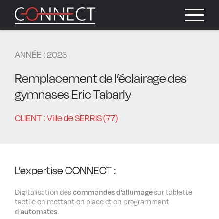
ANNÉE : 2023
Remplacement de l’éclairage des
gymnases Eric Tabarly
CLIENT : Ville de SERRIS (77)
L’expertise CONNECT :
Digitalisation des
commandes d’allumage
sur tablette
tactile en mettant en place et en programmant
d’
automates
.