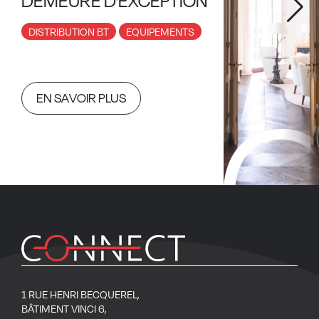
DEMEURE D'EXCEPTION
DISTRIBUTION BT
EQUIPEMENTS
EN SAVOIR PLUS
1 RUE HENRI BECQUEREL,
BÂTIMENT VINCI 6,